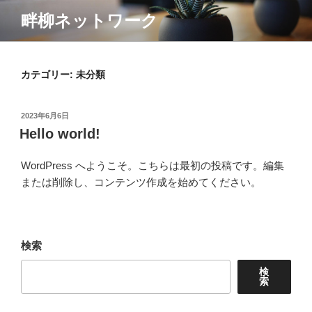
コ
畔柳ネットワーク
ン
テ
ン
ツ
カテゴリー:
未分類
へ
ス
投
2023年6月6日
キ
稿
Hello world!
ッ
日:
プ
WordPress へようこそ。こちらは最初の投稿です。編集
または削除し、コンテンツ作成を始めてください。
検索
検
索